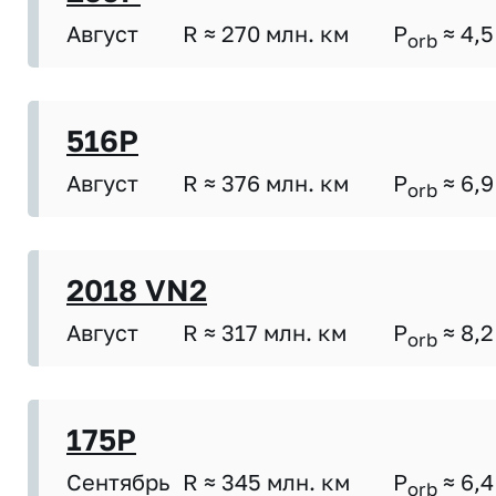
Август
R ≈ 270 млн. км
P
≈ 4,5
orb
516P
Август
R ≈ 376 млн. км
P
≈ 6,9
orb
2018 VN2
Август
R ≈ 317 млн. км
P
≈ 8,2
orb
175P
Сентябрь
R ≈ 345 млн. км
P
≈ 6,4
orb