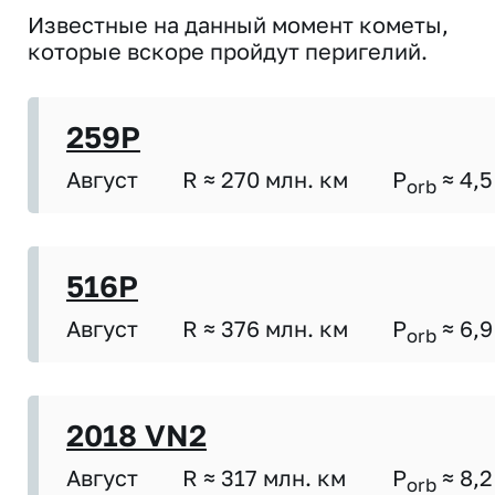
Известные на данный момент кометы,
которые вскоре пройдут перигелий.
259P
Август
R ≈ 270 млн. км
P
≈ 4,5
orb
516P
Август
R ≈ 376 млн. км
P
≈ 6,9
orb
2018 VN2
Август
R ≈ 317 млн. км
P
≈ 8,2
orb