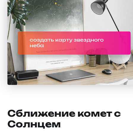
создать карту звездного
неба
Сближение комет с
Солнцем