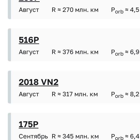
Август
R ≈ 270 млн. км
P
≈ 4,5
orb
516P
Август
R ≈ 376 млн. км
P
≈ 6,9
orb
2018 VN2
Август
R ≈ 317 млн. км
P
≈ 8,2
orb
175P
Сентябрь
R ≈ 345 млн. км
P
≈ 6,4
orb