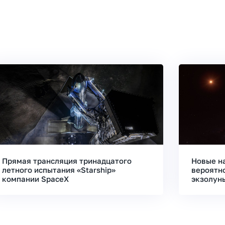
Прямая трансляция тринадцатого
Новые н
летного испытания «Starship»
вероятн
компании SpaceX
экзолун