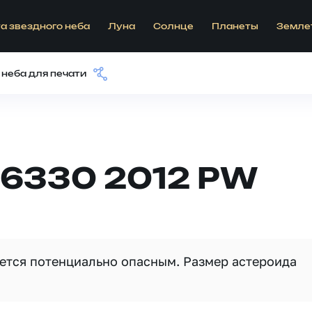
а звездного неба
Луна
Солнце
Планеты
Земле
 неба для печати
76330 2012 PW
ляется потенциально опасным. Размер астероида