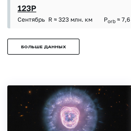
123P
Сентябрь
R ≈ 323 млн. км
P
≈ 7,6
orb
БОЛЬШЕ ДАННЫХ