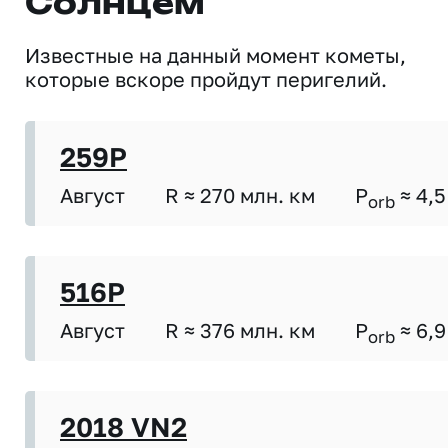
Солнцем
Известные на данный момент кометы,
которые вскоре пройдут перигелий.
259P
Август
R ≈ 270 млн. км
P
≈ 4,5
orb
516P
Август
R ≈ 376 млн. км
P
≈ 6,9
orb
2018 VN2