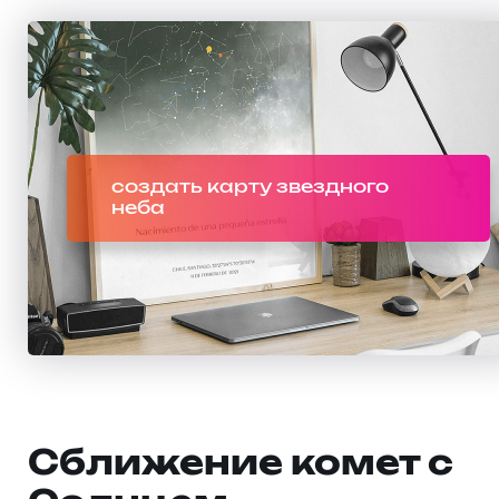
создать карту звездного
неба
Сближение комет с