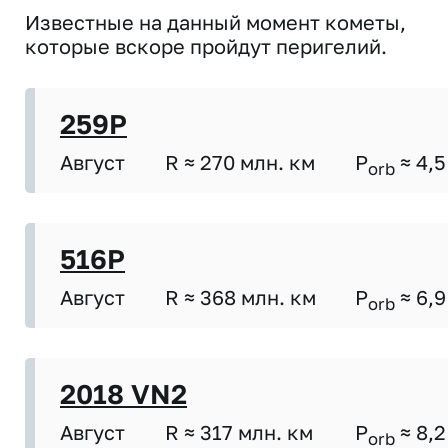
Известные на данный момент кометы,
которые вскоре пройдут перигелий.
259P
Август
R ≈ 270 млн. км
P
≈ 4,5
orb
516P
Август
R ≈ 368 млн. км
P
≈ 6,9
orb
2018 VN2
Август
R ≈ 317 млн. км
P
≈ 8,2
orb