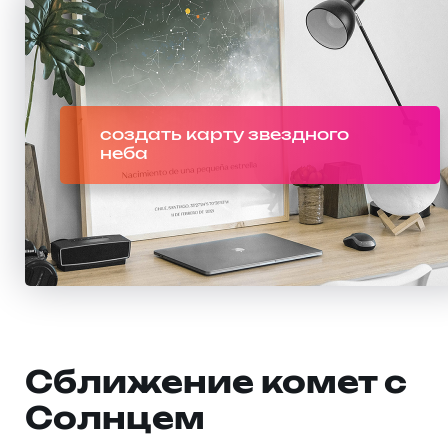
создать карту звездного
неба
Сближение комет с
Солнцем