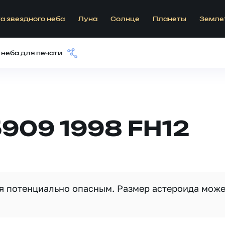
а звездного неба
Луна
Солнце
Планеты
Земле
 неба для печати
909 1998 FH12
ся потенциально опасным. Размер астероида мож