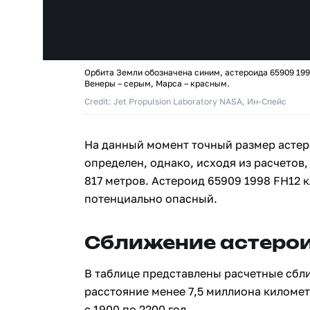
Орбита Земли обозначена синим, астероида 65909 199
Венеры – серым, Марса – красным.
Credit: Jet Propulsion Laboratory NASA, Ин-Спейс
На данный момент точный размер астер
определен, однако, исходя из расчетов,
817 метров. Астероид 65909 1998 FH12 
потенциально опасный.
Сближение астерои
В таблице представлены расчетные сбл
расстояние менее 7,5 миллиона киломе
с 1900 по 2200 год.