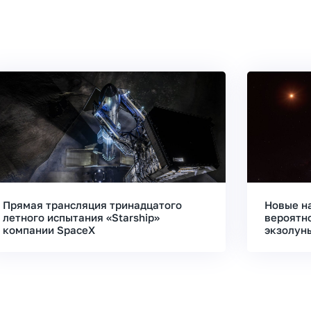
Прямая трансляция тринадцатого
Новые н
летного испытания «Starship»
вероятн
компании SpaceX
экзолун