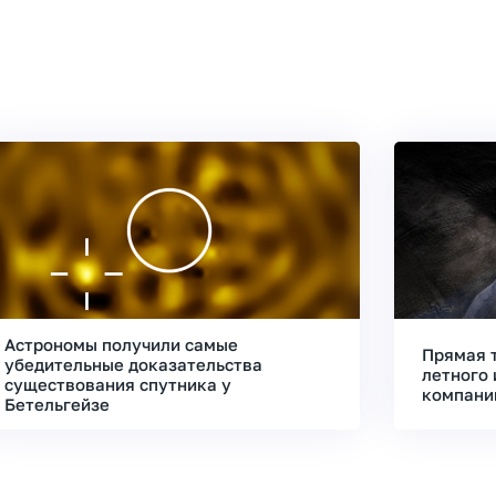
Астрономы получили самые
Прямая 
убедительные доказательства
летного 
существования спутника у
компани
Бетельгейзе