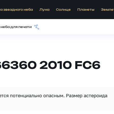
а звездного неба
Луна
Солнце
Планеты
Земле
 неба для печати
66360 2010 FC6
яется потенциально опасным. Размер астероида