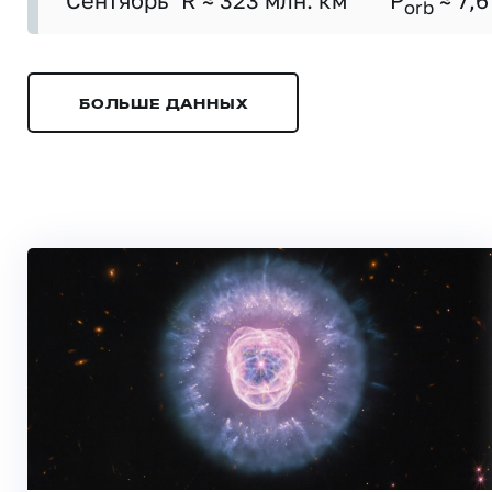
Сентябрь
R ≈ 323 млн. км
P
≈ 7,6
orb
БОЛЬШЕ ДАННЫХ