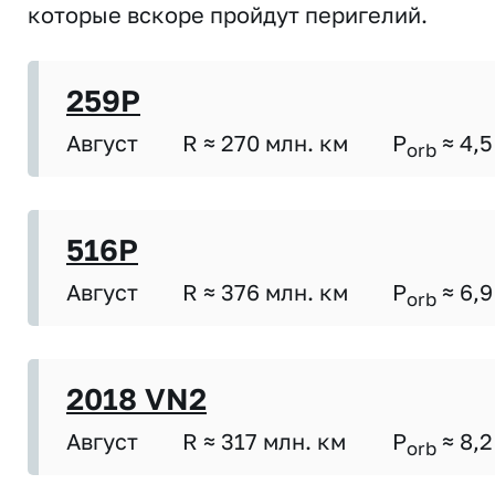
которые вскоре пройдут перигелий.
259P
Август
R ≈ 270 млн. км
P
≈ 4,5
orb
516P
Август
R ≈ 376 млн. км
P
≈ 6,9
orb
2018 VN2
Август
R ≈ 317 млн. км
P
≈ 8,2
orb