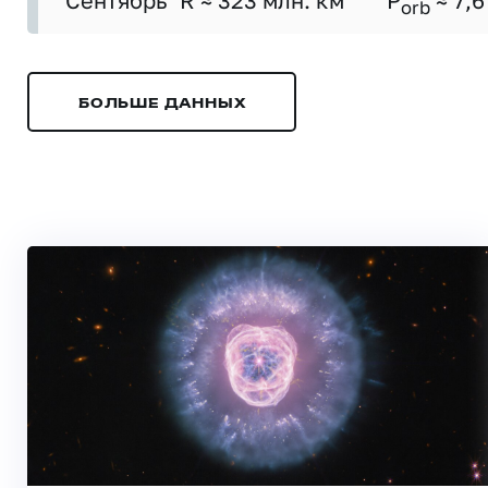
Сентябрь
R ≈ 323 млн. км
P
≈ 7,6
orb
БОЛЬШЕ ДАННЫХ