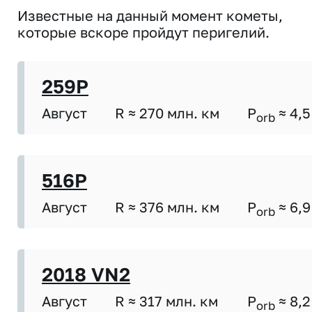
Известные на данный момент кометы,
которые вскоре пройдут перигелий.
259P
Август
R ≈ 270 млн. км
P
≈ 4,5
orb
516P
Август
R ≈ 376 млн. км
P
≈ 6,9
orb
2018 VN2
Август
R ≈ 317 млн. км
P
≈ 8,2
orb