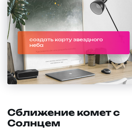
создать карту звездного
неба
Сближение комет с
Солнцем