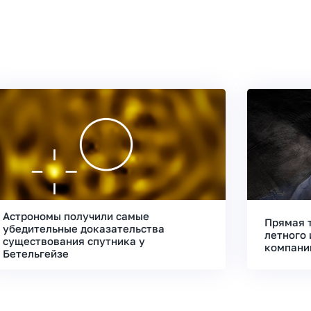
Астрономы получили самые
Прямая 
убедительные доказательства
летного 
существования спутника у
компани
Бетельгейзе