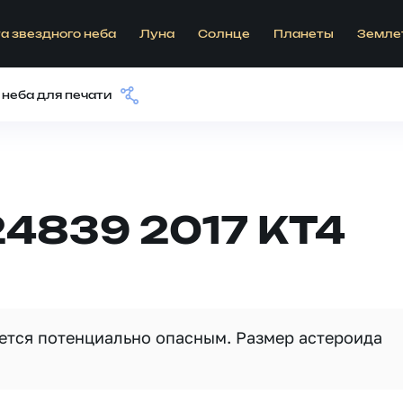
а звездного неба
Луна
Солнце
Планеты
Земле
 неба для печати
4839 2017 KT4
яется потенциально опасным. Размер астероида