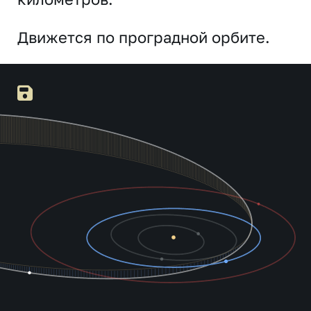
Движется по проградной орбите.