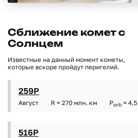
Сближение комет с
Солнцем
Известные на данный момент кометы,
которые вскоре пройдут перигелий.
259P
Август
R ≈ 270 млн. км
P
≈ 4,5
orb
516P