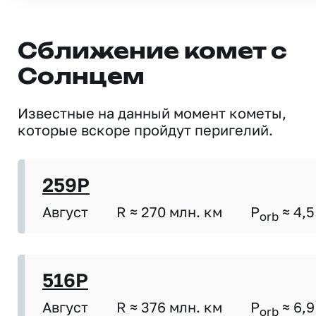
Сближение комет с
Солнцем
Известные на данный момент кометы,
которые вскоре пройдут перигелий.
259P
Август
R ≈ 270 млн. км
P
≈ 4,5
orb
516P
Август
R ≈ 376 млн. км
P
≈ 6,9
orb