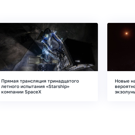
Прямая трансляция тринадцатого
Новые н
летного испытания «Starship»
вероятн
компании SpaceX
экзолун