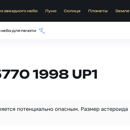
а звездного неба
Луна
Солнце
Планеты
Земле
 неба для печати
770 1998 UP1
вляется потенциально опасным. Размер астероида