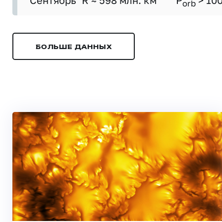
Сентябрь
R ≈ 598 млн. км
P
> 10
orb
БОЛЬШЕ ДАННЫХ