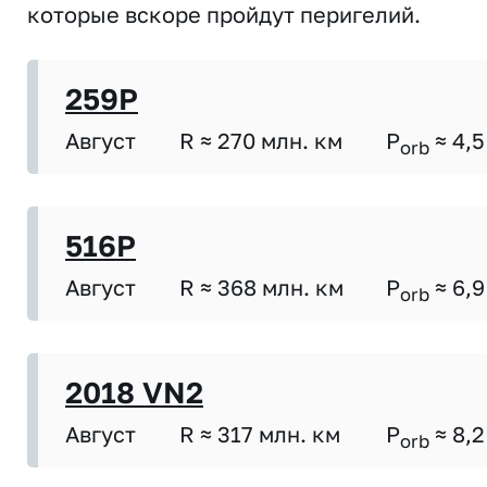
которые вскоре пройдут перигелий.
259P
Август
R ≈ 270 млн. км
P
≈ 4,5
orb
516P
Август
R ≈ 368 млн. км
P
≈ 6,9
orb
2018 VN2
Август
R ≈ 317 млн. км
P
≈ 8,2
orb