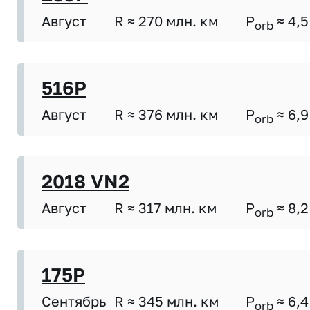
Август
R ≈ 270 млн. км
P
≈ 4,5
orb
516P
Август
R ≈ 376 млн. км
P
≈ 6,9
orb
2018 VN2
Август
R ≈ 317 млн. км
P
≈ 8,2
orb
175P
Сентябрь
R ≈ 345 млн. км
P
≈ 6,4
orb