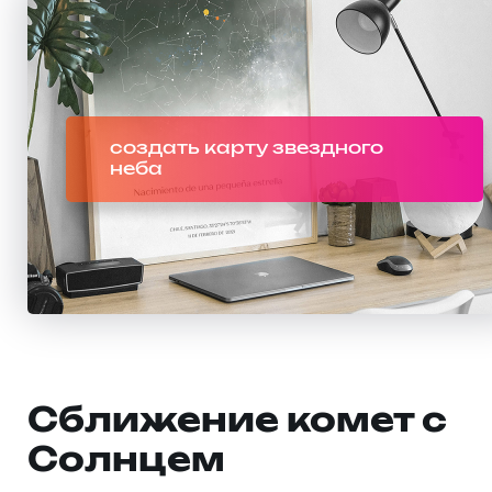
создать карту звездного
неба
Сближение комет с
Солнцем