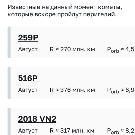
Известные на данный момент кометы,
которые вскоре пройдут перигелий.
259P
Август
R ≈ 270 млн. км
P
≈ 4,5
orb
516P
Август
R ≈ 376 млн. км
P
≈ 6,9
orb
2018 VN2
Август
R ≈ 317 млн. км
P
≈ 8,2
orb