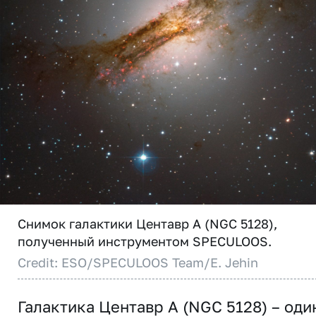
Снимок галактики Центавр A (NGC 5128),
полученный инструментом SPECULOOS.
Credit: ESO/SPECULOOS Team/E. Jehin
Галактика Центавр A (NGC 5128) – оди