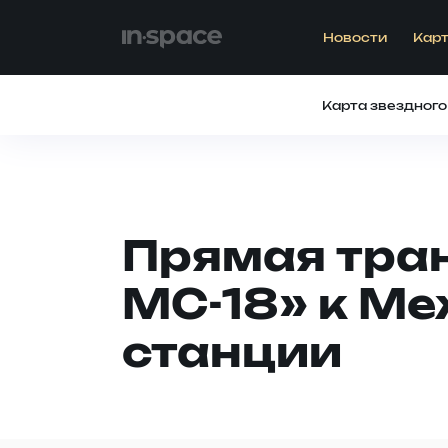
Новости
Карт
Карта звездного
Прямая тра
МС-18» к М
станции