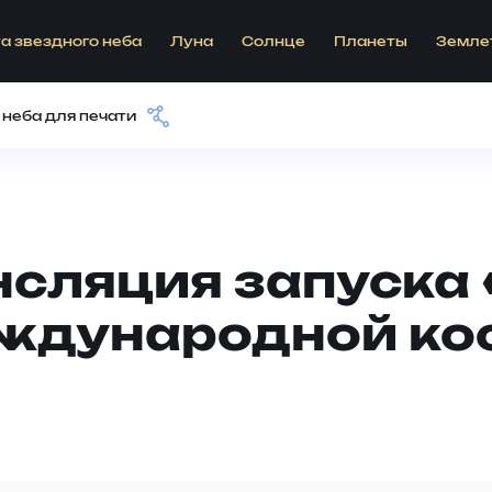
а звездного неба
Луна
Солнце
Планеты
Земле
 неба для печати
нсляция запуска
еждународной ко