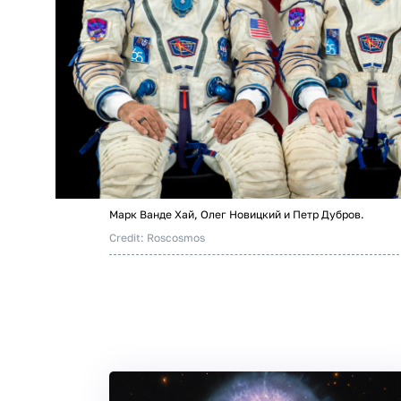
Марк Ванде Хай, Олег Новицкий и Петр Дубров.
Credit: Roscosmos