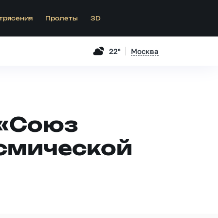
трясения
Пролеты
3D
22°
Москва
 «Союз
смической