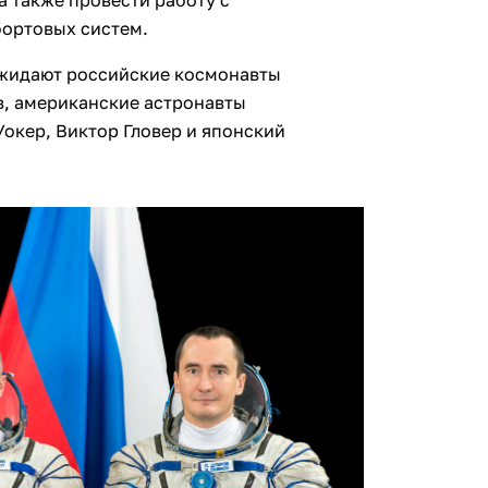
а также провести работу с
бортовых систем.
ожидают российские космонавты
в, американские астронавты
окер, Виктор Гловер и японский