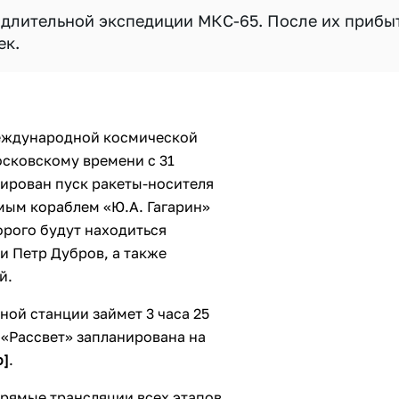
 длительной экспедиции МКС-65. После их прибы
ек.
Международной космической
московскому времени с 31
ирован пуск ракеты-носителя
мым кораблем «Ю.А. Гагарин»
торого будут находиться
и Петр Дубров, а также
й.
ной станции займет 3 часа 25
 «Рассвет» запланирована на
о]
.
рямые трансляции всех этапов