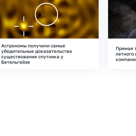
Астрономы получили самые
Прямая 
убедительные доказательства
летного 
существования спутника у
компани
Бетельгейзе