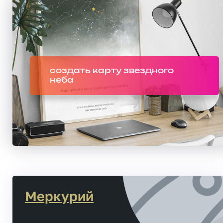
создать карту звездного
неба
Меркурий