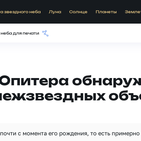
а звездного неба
Луна
Солнце
Планеты
Земле
 неба для печати
 Юпитера обнару
межзвездных объ
почти с момента его рождения, то есть примерно 