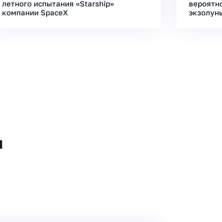
летного испытания «Starship»
вероятн
компании SpaceX
экзолун
и