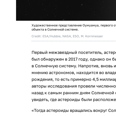
Художественное представление Оумуамуа, первого о
объекта в Солнечной системе.
Credit: ESA/Hubble, NASA, ESO, M. Kornmesser
Первый межзвездный посетитель, астер
был обнаружен в 2017 году, однако он 
в Солнечную систему. Напротив, вновь 
мнению астрономов, находится во влад
рождения, то есть примерно 4,5 миллиар
авторы исследования провели численно
назад к самым ранним дням Солнечной 
увидеть, где астероиды были расположе
«Тогда астероиды вращались вокруг Сол