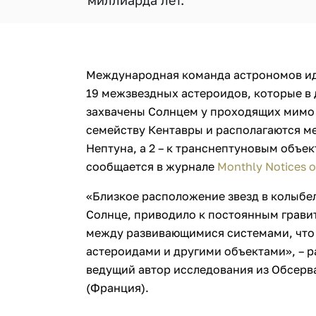
миллиарда лет.
Международная команда астрономов и
19 межзвездных астероидов, которые в
захвачены Солнцем у проходящих мимо з
семейству Кентавры и располагаются м
Нептуна, а 2 – к транснептуновым объе
сообщается в журнале
Monthly Notices o
«Близкое расположение звезд в колыбе
Солнце, приводило к постоянным грав
между развивающимися системами, что
астероидами и другими объектами», – 
ведущий автор исследования из Обсерв
(Франция).