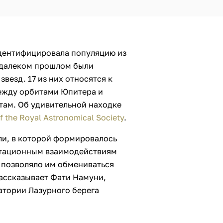
дентифицировала популяцию из
 далеком прошлом были
везд. 17 из них относятся к
ежду орбитами Юпитера и
ктам. Об удивительной находке
f the Royal Astronomical Society
.
ли, в которой формировалось
итационным взаимодействиям
 позволяло им обмениваться
рассказывает Фати Намуни,
атории Лазурного берега