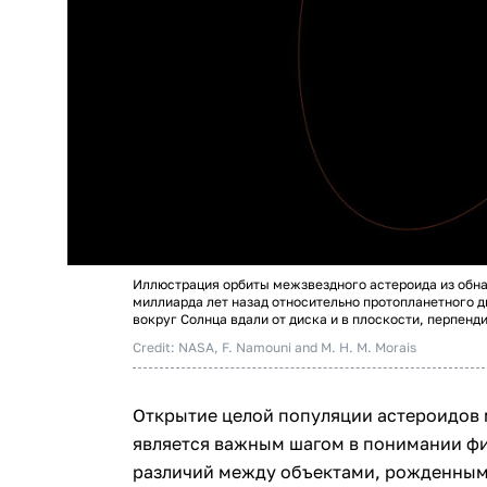
Иллюстрация орбиты межзвездного астероида из обн
миллиарда лет назад относительно протопланетного 
вокруг Солнца вдали от диска и в плоскости, перпенд
Credit: NASA, F. Namouni and M. H. M. Morais
Открытие целой популяции астероидов
является важным шагом в понимании фи
различий между объектами, рожденными