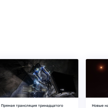
Прямая трансляция тринадцатого
Новые н