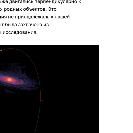
кже двигались перпендикулярно к
х родных объектов. Это
яция не принадлежала к нашей
нт была захвачена из
ы исследования.