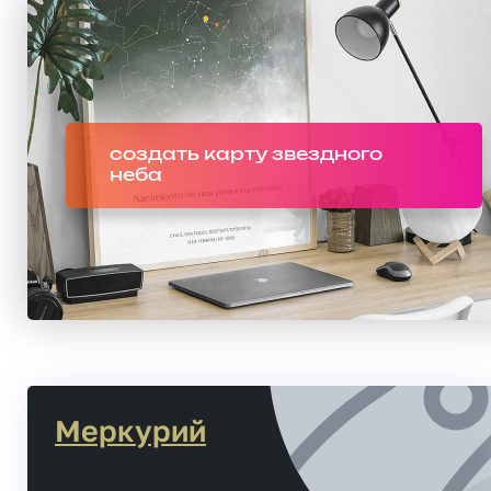
создать карту звездного
неба
Меркурий