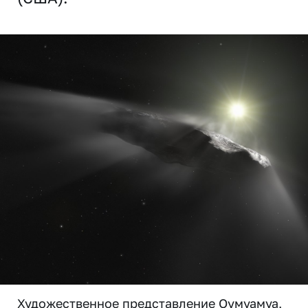
Художественное представление Оумуамуа,