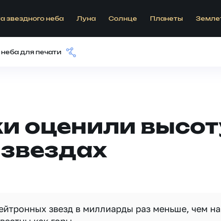
а звездного неба
Луна
Солнце
Планеты
Земле
 неба для печати
 оценили высоту
 звездах
ейтронных звезд в миллиарды раз меньше, чем на