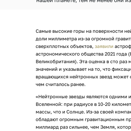
нашей планете, тем не менее они из
Самые высокие горы на поверхности не
доли миллиметра из-за огромной гравит
сверхплотных объектов,
заявили
астроф
астрономического общества 2021 года (
Великобритания). Эта оценка в сто ра
значений и указывает на то, что фиксац
вращающихся нейтронных звезд может о
чем считалось ранее.
«Нейтронные звезды являются одними и
Вселенной: при радиусе в 10-20 киломе
массы, что и Солнце. Из-за своей комп
обладают огромным гравитационным пр
миллиард раз сильнее, чем Земля, кото