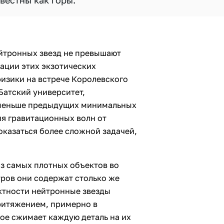
вестны как горы.
йтронных звезд не превышают
ации этих экзотических
изики на встрече Королевского
Батский университет,
з меньше предыдущих минимальных
ия гравитационных волн от
казаться более сложной задачей,
з самых плотных объектов во
тров они содержат столько же
актности нейтронные звезды
итяжением, примерно в
рое сжимает каждую деталь на их