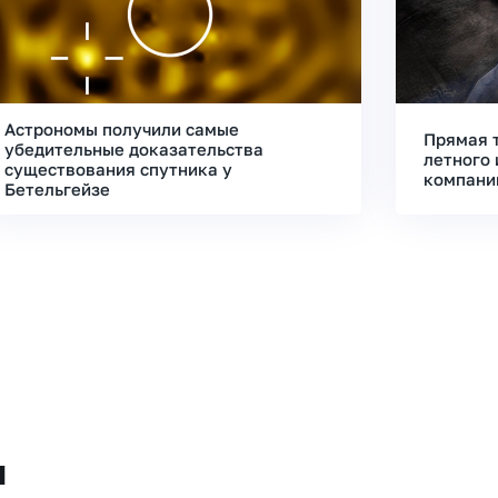
Астрономы получили самые
Прямая 
убедительные доказательства
летного 
существования спутника у
компани
Бетельгейзе
и