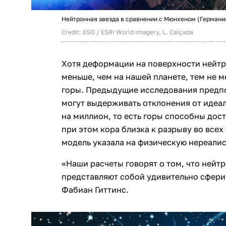
Нейтронная звезда в сравнении с Мюнхеном (Германи
Credit: ESO / ESRI World Imagery, L. Calçada
Хотя деформации на поверхности нейтр
меньше, чем на нашей планете, тем не м
горы. Предыдущие исследования предпо
могут выдерживать отклонения от идеа
на миллион, то есть горы способны дос
при этом кора близка к разрыву во всех
модель указала на физическую нереалис
«Наши расчеты говорят о том, что нейт
представляют собой удивительно сфери
Фабиан Гиттинс.