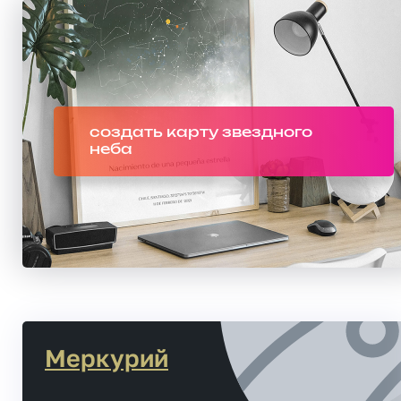
создать карту звездного
неба
Меркурий