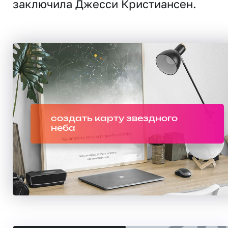
заключила Джесси Кристиансен.
создать карту звездного
неба