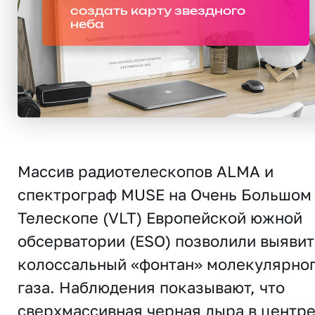
создать карту звездного
неба
Массив радиотелескопов ALMA и
спектрограф MUSE на Очень Большом
Телескопе (VLT) Европейской южной
обсерватории (ESO) позволили выявит
колоссальный «фонтан» молекулярно
газа. Наблюдения показывают, что
сверхмассивная черная дыра в центр