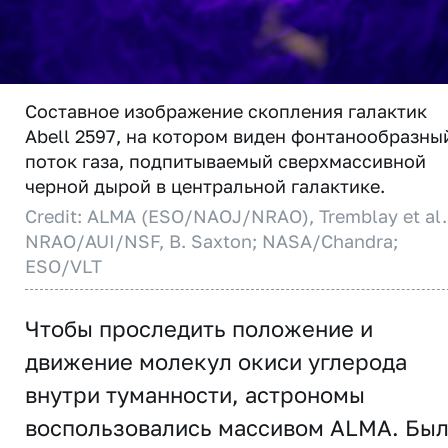
Составное изображение скопления галактик
Abell 2597, на котором виден фонтанообразны
поток газа, подпитываемый сверхмассивной
черной дырой в центральной галактике.
Credit: ALMA (ESO/NAOJ/NRAO), Tremblay et al.
NRAO/AUI/NSF, B. Saxton; NASA/Chandra;
ESO/VLT
Чтобы проследить положение и
движение молекул окиси углерода
внутри туманности, астрономы
воспользовались массивом ALMA. Бы