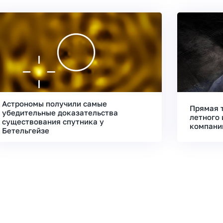
Астрономы получили самые
Прямая 
убедительные доказательства
летного 
существования спутника у
компани
Бетельгейзе