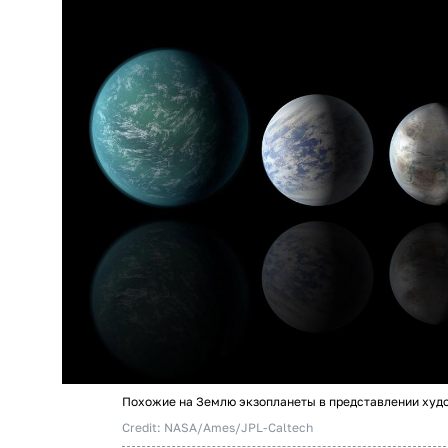
Похожие на Землю экзопланеты в представлении худ
Credit: NASA/Ames/JPL-Caltech