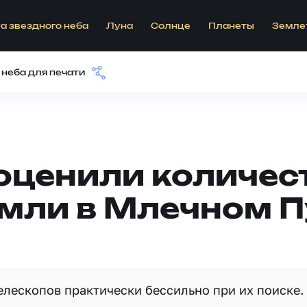
а звездного неба
Луна
Солнце
Планеты
Земле
 неба для печати
оценили количес
емли в Млечном П
елескопов практически беcсильно при их поиске.