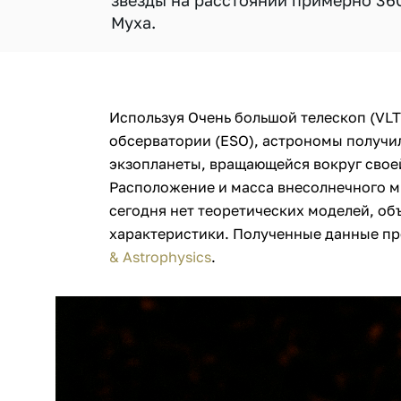
звезды на расстоянии примерно 360
Муха.
Используя Очень большой телескоп (VL
обсерватории (ESO), астрономы получи
экзопланеты, вращающейся вокруг свое
Расположение и масса внесолнечного м
сегодня нет теоретических моделей, о
характеристики. Полученные данные п
& Astrophysics
.