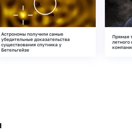
Астрономы получили самые
Прямая 
убедительные доказательства
летного 
существования спутника у
компани
Бетельгейзе
и