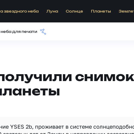
а звездного неба
Луна
Солнце
Планеты
Земле
 неба для печати
получили снимок
планеты
ние YSES 2b, проживает в системе солнцеподобн