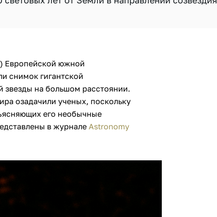
 световых лет от Земли в направлении созвездия
T) Европейской южной
ли снимок гигантской
й звезды на большом расстоянии.
ира озадачили ученых, поскольку
бъясняющих его необычные
редставлены в журнале
Astronomy