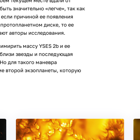
оем текущем месте вдали от
быть значительно «легче», так как
, если причиной ее появления
 протопланетном диске, то ее
ают авторы исследования.
имирить массу YSES 2b и ее
вблизи звезды и последующая
Но для такого маневра
е второй экзопланеты, которую