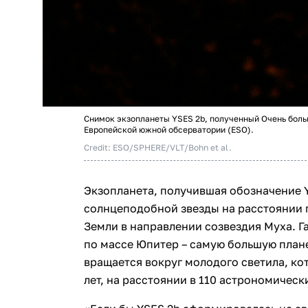
Снимок экзопланеты YSES 2b, полученный Очень боль
Европейской южной обсерватории (ESO).
Credit: ESO/SPHERE/VLT/Bohn et al.
Экзопланета, получившая обозначение Y
солнцеподобной звезды на расстоянии 
Земли в направлении созвездия Муха. Га
по массе Юпитер – самую большую план
вращается вокруг молодого светила, ко
лет, на расстоянии в 110 астрономическ