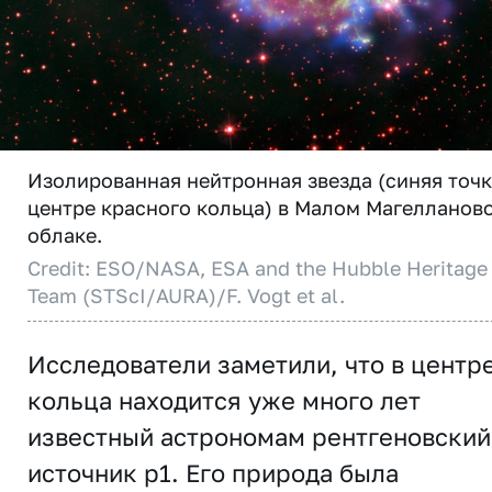
Изолированная нейтронная звезда (синяя точк
центре красного кольца) в Малом Магелланов
облаке.
Credit: ESO/NASA, ESA and the Hubble Heritage
Team (STScI/AURA)/F. Vogt et al.
Исследователи заметили, что в центр
кольца находится уже много лет
известный астрономам рентгеновский
источник p1. Его природа была