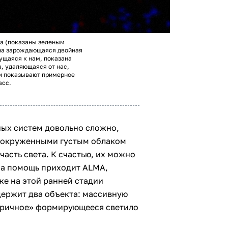
за (показаны зеленым
дна зарождающаяся двойная
ущаяся к нам, показана
а, удаляющаяся от нас,
ии показывают примерное
асс.
ых систем довольно сложно,
я окруженными густым облаком
часть света. К счастью, их можно
 на помощь приходит ALMA,
же на этой ранней стадии
держит два объекта: массивную
торичное» формирующееся светило