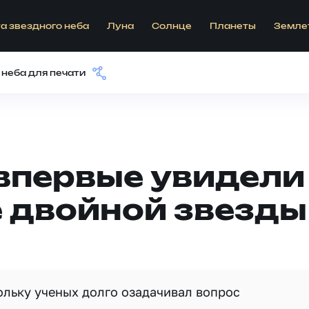
а звездного неба
Луна
Солнце
Планеты
Земле
 неба для печати
впервые увидели
 двойной звезды
ольку ученых долго озадачивал вопрос