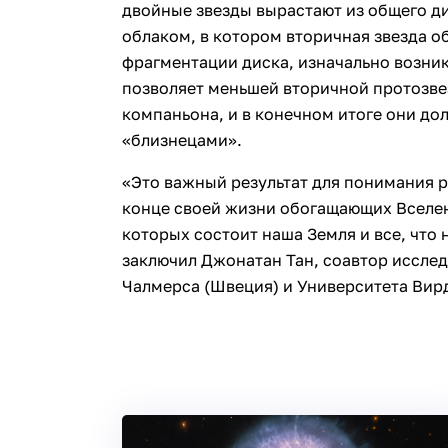
двойные звезды вырастают из общего д
облаком, в котором вторичная звезда об
фрагментации диска, изначально возник
позволяет меньшей вторичной протозвез
компаньона, и в конечном итоге они д
«близнецами».
«Это важный результат для понимания 
конце своей жизни обогащающих Вселе
которых состоит наша Земля и все, что н
заключил Джонатан Тан, соавтор иссле
Чалмерса (Швеция) и Университета Вир