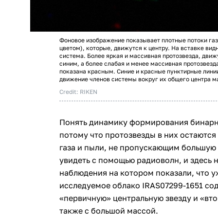
Фоновое изображение показывает плотные потоки га
цветом), которые, движутся к центру. На вставке ви
система. Более яркая и массивная протозвезда, движ
синим, а более слабая и менее массивная протозвезд
показана красным. Синие и красные пунктирные лин
движение членов системы вокруг их общего центра м
Credit: RIKEN
Понять динамику формирования бинарн
потому что протозвезды в них остаютс
газа и пыли, не пропускающим большую 
увидеть с помощью радиоволн, и здесь
наблюдения на котором показали, что у
исследуемое облако IRAS07299-1651 со
«первичную» центральную звезду и «в
также с большой массой.