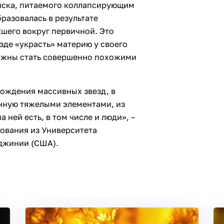
иска, питаемого коллапсирующим
разовалась в результате
шего вокруг первичной. Это
де «украсть» материю у своего
олжны стать совершенно похожими
рождения массивных звезд, в
нную тяжелыми элементами, из
а ней есть, в том числе и люди», –
дования из Университета
джинии (США).