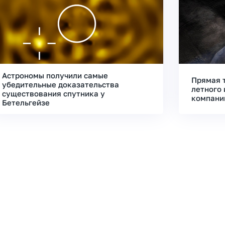
Астрономы получили самые
Прямая 
убедительные доказательства
летного 
существования спутника у
компани
Бетельгейзе