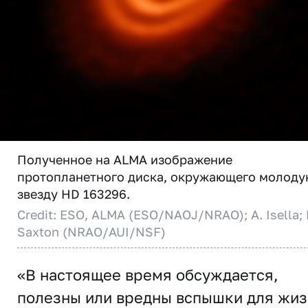
Полученное на ALMA изображение
протопланетного диска, окружающего молоду
звезду HD 163296.
Credit: ESO, ALMA (ESO/NAOJ/NRAO); A. Isella; 
Saxton (NRAO/AUI/NSF)
«В настоящее время обсуждается,
полезны или вредны вспышки для жи