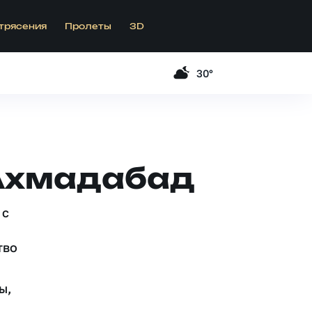
трясения
Пролеты
3D
30°
 Ахмадабад
 c
тво
ы,