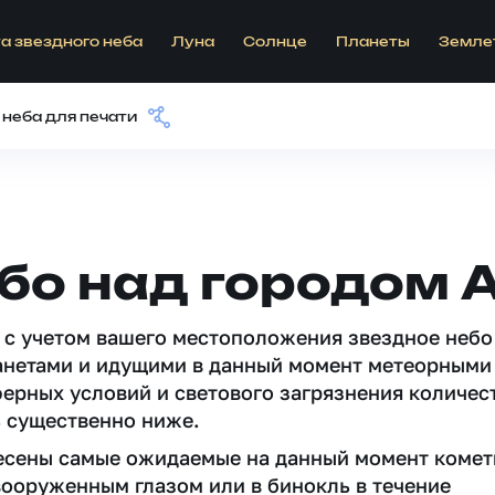
а звездного неба
Луна
Солнце
Планеты
Земле
 неба для печати
ебо над городом
 c учетом вашего местоположения звездное небо
анетами и идущими в данный момент метеорными
ферных условий и светового загрязнения количес
 существенно ниже.
несены самые ожидаемые на данный момент комет
вооруженным глазом или в бинокль в течение