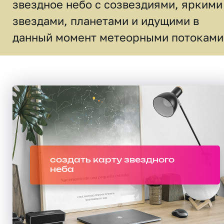
звездное небо c созвездиями, яркими
звездами, планетами и идущими в
данный момент метеорными потоками
создать карту звездного
неба