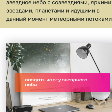
звездное небо c созвездиями, яркими
звездами, планетами и идущими в
данный момент метеорными потоками
создать карту звездного
неба