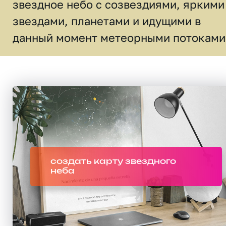
звездное небо c созвездиями, яркими
звездами, планетами и идущими в
данный момент метеорными потоками
создать карту звездного
неба