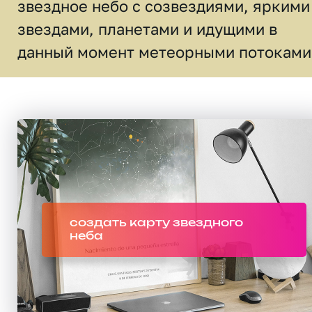
звездное небо c созвездиями, яркими
звездами, планетами и идущими в
данный момент метеорными потоками
создать карту звездного
неба