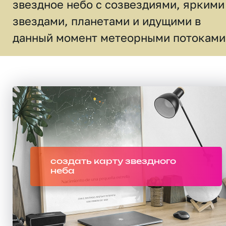
звездное небо c созвездиями, яркими
звездами, планетами и идущими в
данный момент метеорными потоками
создать карту звездного
неба