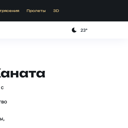
трясения
Пролеты
3D
23°
Каната
 c
тво
ы,