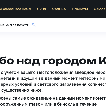
а звездного неба
Луна
Солнце
Планеты
Земле
 неба для печати
бо над городом 
 c учетом вашего местоположения звездное небо
анетами и идущими в данный момент метеорными
ферных условий и светового загрязнения количес
 существенно ниже.
несены самые ожидаемые на данный момент комет
вооруженным глазом или в бинокль в течение