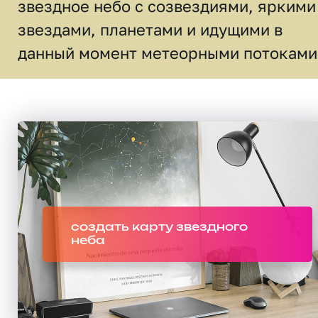
звездное небо c созвездиями, яркими
звездами, планетами и идущими в
данный момент метеорными потоками
создать карту звездного
неба