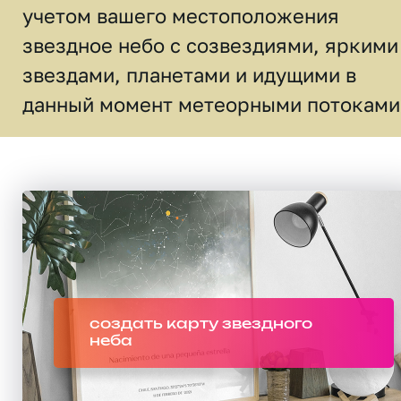
учетом вашего местоположения
звездное небо c созвездиями, яркими
звездами, планетами и идущими в
данный момент метеорными потоками
создать карту звездного
неба