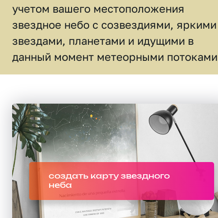
учетом вашего местоположения
звездное небо c созвездиями, яркими
звездами, планетами и идущими в
данный момент метеорными потоками
создать карту звездного
неба