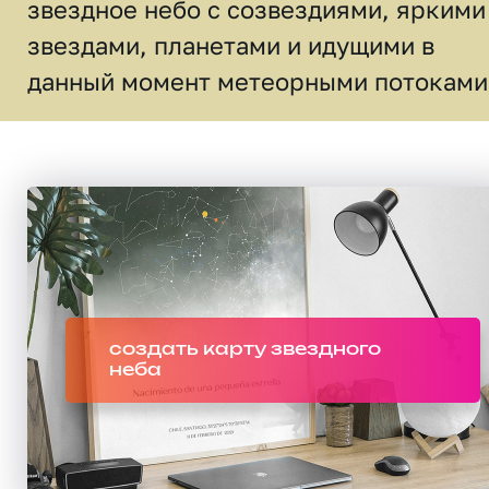
звездное небо c созвездиями, яркими
звездами, планетами и идущими в
данный момент метеорными потоками
создать карту звездного
неба