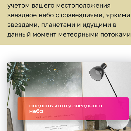
учетом вашего местоположения
звездное небо c созвездиями, яркими
звездами, планетами и идущими в
данный момент метеорными потоками
создать карту звездного
неба