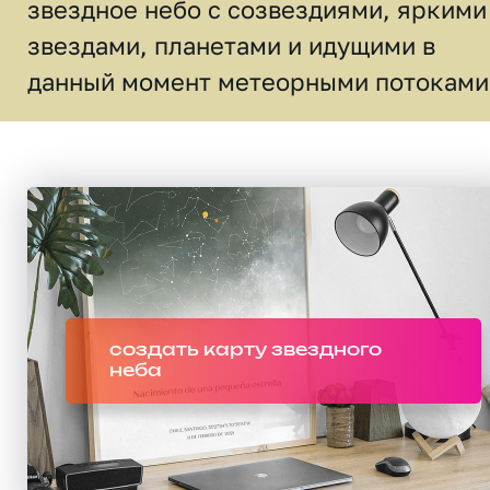
звездное небо c созвездиями, яркими
звездами, планетами и идущими в
данный момент метеорными потоками
создать карту звездного
неба