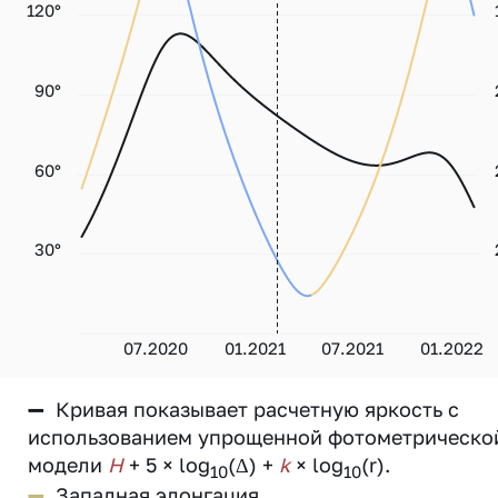
120°
90°
60°
30°
07.2020
01.2021
07.2021
01.2022
—
Кривая показывает расчетную яркость с
использованием упрощенной фотометрическо
модели
H
+ 5 × log
(Δ) +
k
× log
(r).
10
10
—
Западная элонгация.