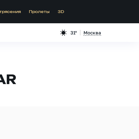
трясения
Пролеты
3D
31°
Москва
AR
.