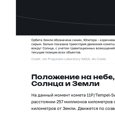
Орбита Земли обозначена синим, Юпитера – коричнев
серым. Белым показана траектория движения кометы 
вокруг Солнца, с учетом гравитационных возмущений
текущие позиции всех объектов.
Credit: Jet Propulsion Laboratory NASA, Ин-Спейс
Положение на небе,
Солнца и Земли
На данный момент комета 11P/Tempel-Sw
расстоянии 257 миллионов километров 
километров от Земли. Движется по соз