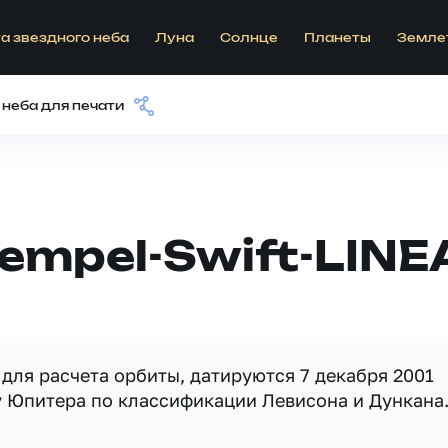
а звездного неба
Луна
Солнце
Планеты
Земле
 неба для печати
Tempel-Swift-LINE
для расчета орбиты, датируются 7 декабря 2001
у Юпитера по классификации Левисона и Дункана