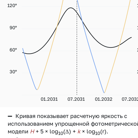
120°
90°
60°
30°
01.2031
07.2031
01.2032
07.203
—
Кривая показывает расчетную яркость с
использованием упрощенной фотометрическо
модели
H
+ 5 × log
(Δ) +
k
× log
(r).
10
10