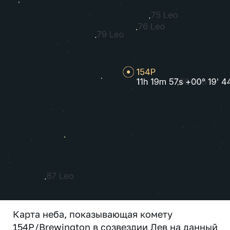
Карта неба, показывающая комету
154P/Brewington в созвездии Лев на данный