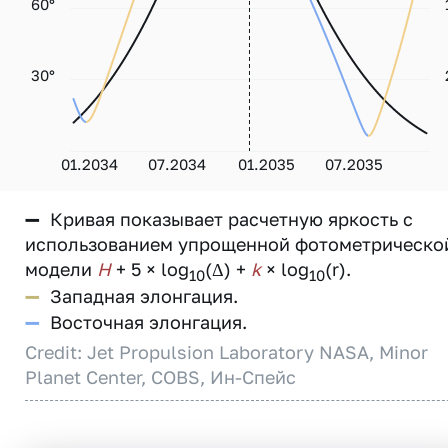
60°
30°
01.2034
07.2034
01.2035
07.2035
—
Кривая показывает расчетную яркость с
использованием упрощенной фотометрическо
модели
H
+ 5 × log
(Δ) +
k
× log
(r).
10
10
—
Западная элонгация.
—
Восточная элонгация.
Credit: Jet Propulsion Laboratory NASA, Minor
Planet Center, COBS, Ин-Спейс